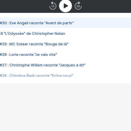
#30 : Eve Angeli raconte "Avant de partir"
48 "L'Odyssée" de Christopher Nolan
#29 : MC Solaar raconte "Bouge de là"
28 : Lorie raconte "Je vais vite"
#27 : Christophe Willem raconte "Jacques a dit"
#26 : Chimène Badi raconte "Entre nous"
#25 : Indochine raconte "3e sexe"
#24 : Zaho raconte "C'est chelou"
#23 : Patrick Bruel raconte "Au café des délices"
#22 : Kyo raconte "Le chemin"
#21 : Nolwenn Leroy raconte "Cassé"