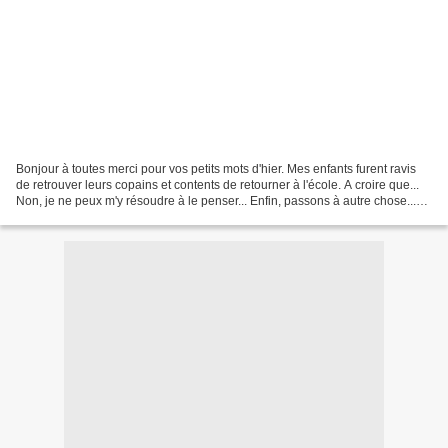
Bonjour à toutes merci pour vos petits mots d'hier. Mes enfants furent ravis
de retrouver leurs copains et contents de retourner à l'école. A croire que...
Non, je ne peux m'y résoudre à le penser... Enfin, passons à autre chose...
bon alors aujourd'hui...