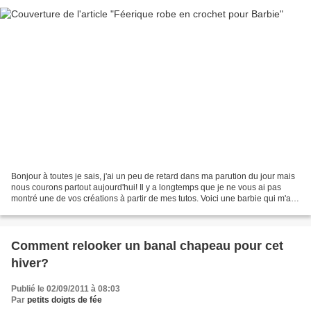
Bonjour à toutes je sais, j'ai un peu de retard dans ma parution du jour mais
nous courons partout aujourd'hui! Il y a longtemps que je ne vous ai pas
montré une de vos créations à partir de mes tutos. Voici une barbie qui m'a
fait pousser un fort "waouhhhhhh"...
Comment relooker un banal chapeau pour cet
hiver?
Publié le 02/09/2011 à 08:03
Par
petits doigts de fée