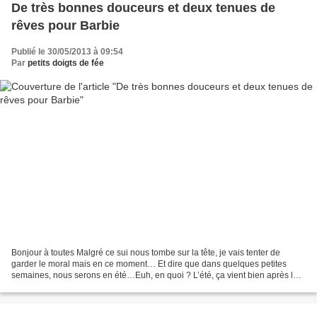
De très bonnes douceurs et deux tenues de
rêves pour Barbie
Publié le 30/05/2013 à 09:54
Par
petits doigts de fée
Bonjour à toutes Malgré ce sui nous tombe sur la tête, je vais tenter de
garder le moral mais en ce moment… Et dire que dans quelques petites
semaines, nous serons en été…Euh, en quoi ? L’été, ça vient bien après le
printemps, cette saison douce annonçant...