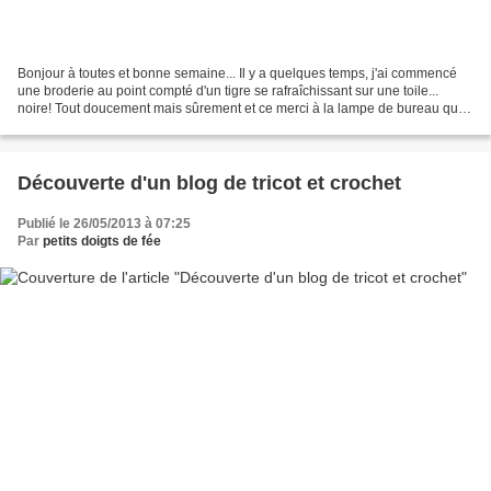
Bonjour à toutes et bonne semaine... Il y a quelques temps, j'ai commencé
une broderie au point compté d'un tigre se rafraîchissant sur une toile...
noire! Tout doucement mais sûrement et ce merci à la lampe de bureau qui
ne me quitte pas en ce moment,...
Découverte d'un blog de tricot et crochet
Publié le 26/05/2013 à 07:25
Par
petits doigts de fée