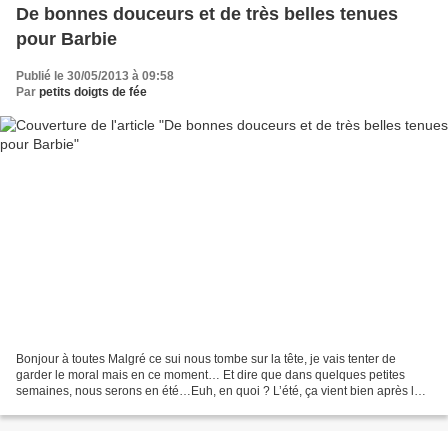
De bonnes douceurs et de très belles tenues
pour Barbie
Publié le 30/05/2013 à 09:58
Par
petits doigts de fée
Bonjour à toutes Malgré ce sui nous tombe sur la tête, je vais tenter de
garder le moral mais en ce moment… Et dire que dans quelques petites
semaines, nous serons en été…Euh, en quoi ? L’été, ça vient bien après le
printemps, cette saison douce annonçant...