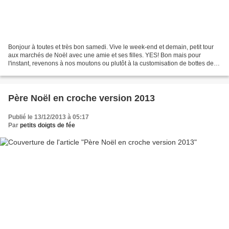
Bonjour à toutes et très bon samedi. Vive le week-end et demain, petit tour
aux marchés de Noël avec une amie et ses filles. YES! Bon mais pour
l'instant, revenons à nos moutons ou plutôt à la customisation de bottes de
Noël. En sortant les décos de noël,...
Père Noël en croche version 2013
Publié le 13/12/2013 à 05:17
Par
petits doigts de fée