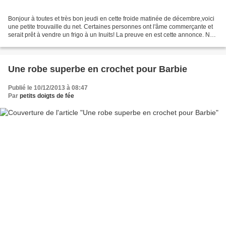
Bonjour à toutes et très bon jeudi en cette froide matinée de décembre,voici
une petite trouvaille du net. Certaines personnes ont l'âme commerçante et
serait prêt à vendre un frigo à un Inuits! La preuve en est cette annonce. NE
VOUS FIEZ PAS A LA PHOTO...
Une robe superbe en crochet pour Barbie
Publié le 10/12/2013 à 08:47
Par
petits doigts de fée