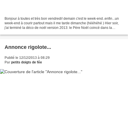
Bonjour à toutes et très bon vendredi! demain c'est le week-end..enfin...un
week-end à courir partout mais il me tarde dimanche (hééhéhé ) Hier soir,
j'ai terminé la déco de noël version 2013: le Père Noël coincé dans la
cheminée, cheminée bobonnière!!!...
Annonce rigolote...
Publié le 12/12/2013 à 08:29
Par
petits doigts de fée