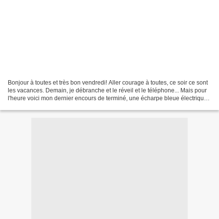
Bonjour à toutes et très bon vendredi! Aller courage à toutes, ce soir ce sont
les vacances. Demain, je débranche et le réveil et le téléphone... Mais pour
l'heure voici mon dernier encours de terminé, une écharpe bleue électrique.
Si vous souhaitez la...