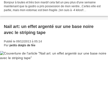
Bonjour à toutes et très bon mardi! cela fait un peu plus d'une semaine
maintenant que la gastro a pris possession de mon ventre...Certes elle est
partie, mais mon estomac est bien fragile. j'en suis à -4 kilos!!
YESSSSSSSSSSS!!! Je serai toute belle...
Nail art: un effet argenté sur une base noire
avec le striping tape
Publié le 09/12/2013 à 05:14
Par
petits doigts de fée