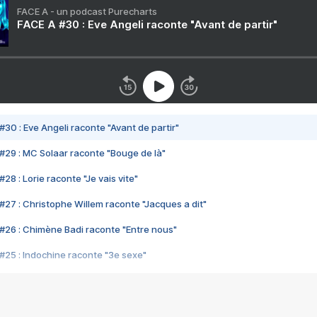
FACE A - un podcast Purecharts
FACE A #30 : Eve Angeli raconte "Avant de partir"
#30 : Eve Angeli raconte "Avant de partir"
#29 : MC Solaar raconte "Bouge de là"
28 : Lorie raconte "Je vais vite"
#27 : Christophe Willem raconte "Jacques a dit"
#26 : Chimène Badi raconte "Entre nous"
#25 : Indochine raconte "3e sexe"
#24 : Zaho raconte "C'est chelou"
#23 : Patrick Bruel raconte "Au café des délices"