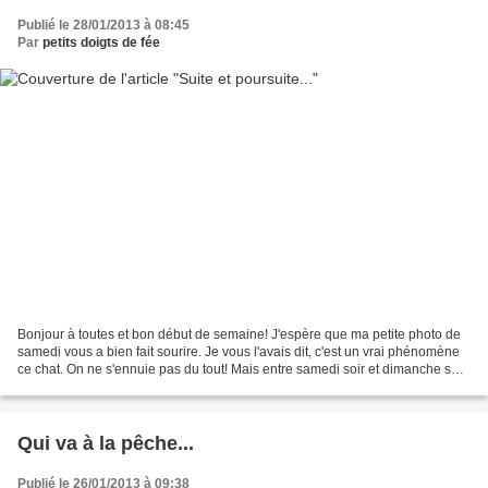
Publié le 28/01/2013 à 08:45
Par
petits doigts de fée
Bonjour à toutes et bon début de semaine! J'espère que ma petite photo de
samedi vous a bien fait sourire. Je vous l'avais dit, c'est un vrai phénomène
ce chat. On ne s'ennuie pas du tout! Mais entre samedi soir et dimanche soir,
j'ai xxx à fond!! YES!!!!!!!!!!!...
Qui va à la pêche...
Publié le 26/01/2013 à 09:38