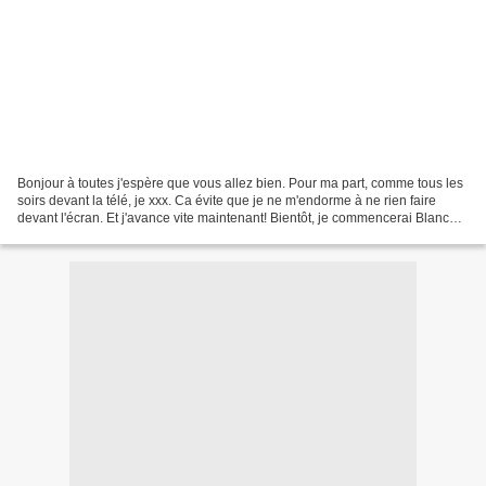
Bonjour à toutes j'espère que vous allez bien. Pour ma part, comme tous les
soirs devant la télé, je xxx. Ca évite que je ne m'endorme à ne rien faire
devant l'écran. Et j'avance vite maintenant! Bientôt, je commencerai Blanche-
Neige! Alors??? Je vous...