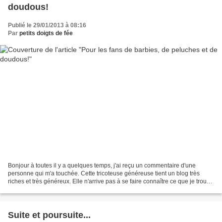
doudous!
Publié le 29/01/2013 à 08:16
Par
petits doigts de fée
Bonjour à toutes il y a quelques temps, j'ai reçu un commentaire d'une
personne qui m'a touchée. Cette tricoteuse généreuse tient un blog très
riches et très généreux. Elle n'arrive pas à se faire connaître ce que je trouve
dommage car il est vraiment...
Suite et poursuite...