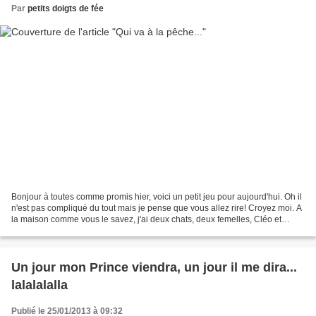
Par
petits doigts de fée
Bonjour à toutes comme promis hier, voici un petit jeu pour aujourd'hui. Oh il
n'est pas compliqué du tout mais je pense que vous allez rire! Croyez moi. A
la maison comme vous le savez, j'ai deux chats, deux femelles, Cléo et
Néfertari. Cette dernière...
Un jour mon Prince viendra, un jour il me dira...
lalalalalla
Publié le 25/01/2013 à 09:32