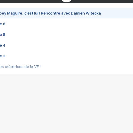
bey Maguire, c'est lui ! Rencontre avec Damien Witecka
e 6
e 5
e 4
e 3
s créatrices de la VF !
e 2
e 1
e Mektoub My Love arrive enfin ! Rencontre avec Shaïn Boumedine et Sal
i : après Toni en famille
elle réalise le bouleversant Dites lui que je l'aime
ais ! Rencontre autour de Vie privée de Rebecca Zlotowski