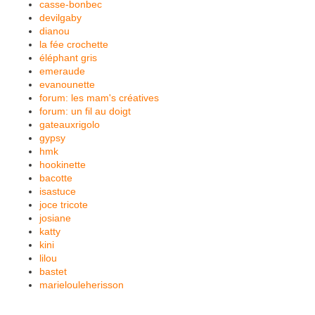
casse-bonbec
devilgaby
dianou
la fée crochette
éléphant gris
emeraude
evanounette
forum: les mam's créatives
forum: un fil au doigt
gateauxrigolo
gypsy
hmk
hookinette
bacotte
isastuce
joce tricote
josiane
katty
kini
lilou
bastet
marielouleherisson