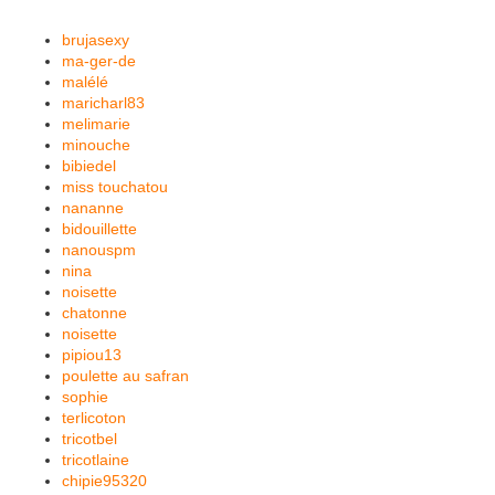
brujasexy
ma-ger-de
malélé
maricharl83
melimarie
minouche
bibiedel
miss touchatou
nananne
bidouillette
nanouspm
nina
noisette
chatonne
noisette
pipiou13
poulette au safran
sophie
terlicoton
tricotbel
tricotlaine
chipie95320