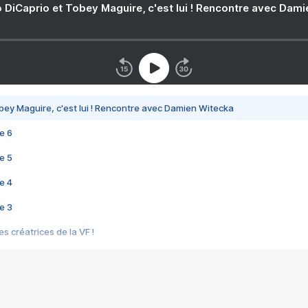
 DiCaprio et Tobey Maguire, c'est lui ! Rencontre avec Dam
bey Maguire, c'est lui ! Rencontre avec Damien Witecka
e 6
e 5
e 4
e 3
s créatrices de la VF !
e 2
e 1
e Mektoub My Love arrive enfin ! Rencontre avec Shaïn Boumedine et Sal