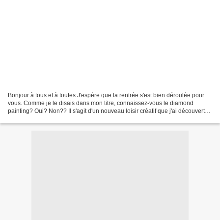
Bonjour à tous et à toutes J'espère que la rentrée s'est bien déroulée pour
vous. Comme je le disais dans mon titre, connaissez-vous le diamond
painting? Oui? Non?? Il s'agit d'un nouveau loisir créatif que j'ai découvert
par hasard sur le net au printemps...