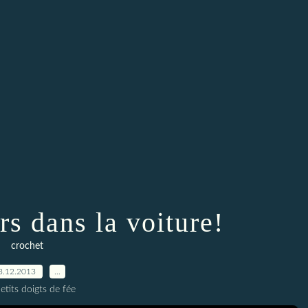
s dans la voiture!
crochet
3.12.2013
…
etits doigts de fée