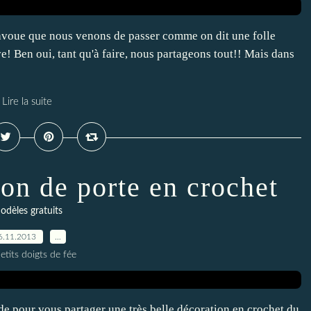
'avoue que nous venons de passer comme on dit une folle
ve! Ben oui, tant qu'à faire, nous partageons tout!! Mais dans
Lire la suite
ion de porte en crochet
odèles gratuits
6.11.2013
…
etits doigts de fée
de pour vous partager une très belle décoration en crochet du